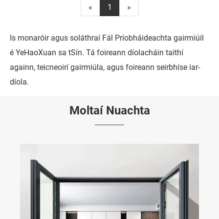
«
1
»
Is monaróir agus soláthraí Fál Príobháideachta gairmiúil
é YeHaoXuan sa tSín. Tá foireann díolacháin taithí
againn, teicneoirí gairmiúla, agus foireann seirbhíse iar-
díola.
Moltaí Nuachta