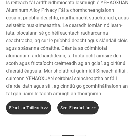
Is réiteach fál ardfheidhmíochta lasmuigh é YEHAOXUAN
Aluminum Alloy Privacy Fál a chomhcheanglaíonn
cosaint príobháideachta, marthanacht struchtúrach, agus
aeistéitic nua-aimseartha. Le dearadh iomlán nó leath-
iata, blocálann sé go héifeachtach radharcanna
seachtracha, ag cur le príobháideacht agus slándáil clóis
agus spásanna cónaithe. Déanta as cóimhiotal
alúmanaim ardchaighdeáin, tá friotaíocht aimsire den
scoth agus friotaíocht creimeadh ag an gclaí, ag oiriúnú
d'aeráid éagsúla. Mar sholáthraí gairmiúil Síneach áitiúil,
cuireann YEHAOXUAN seirbhísí saincheaptha ar fáil
d'airde, dath agus stíl, ag cinntiú go gcomhtháthaíonn an
fál gan uaim le taobh amuigh an fhoirgnimh.
Féach ar Tuilleadh >>
Seol Fiosrúchán >>