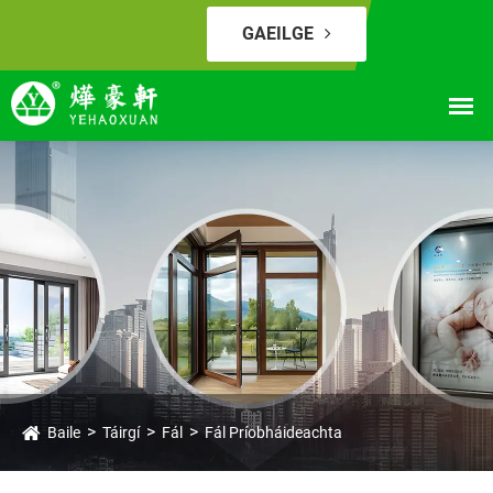
GAEILGE
Baile
Táirgí
Fál
Fál Príobháideachta